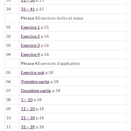
34
31— 41
p.15
Phrase 3
Exercices écrits et oraux
01
Exercice 1
p.15
02
Exercice 2
p.16
03
Exercice 3
p.16
04
Exercice 4
p.16
Phrase 4
Exercices d’application
05
Exercice oral
p.18
06
Première partie
p.18
07
Deuxième partie
p.18
08
1— 10
p.18
09
11— 20
p.18
10
21— 30
p.18
11
31— 39
p.18