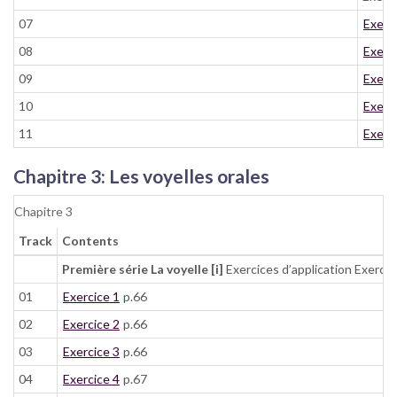
07
Exerc
08
Exerc
09
Exerc
10
Exerc
11
Exerc
Chapitre 3: Les voyelles orales
Chapitre 3
Track
Contents
Première série La voyelle [i]
Exercices d’application Exercic
01
Exercice 1
p.66
02
Exercice 2
p.66
03
Exercice 3
p.66
04
Exercice 4
p.67