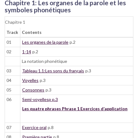
Chapitre 1: Les organes de la parole et les
symboles phonétiques
Chapitre 1
Track
Contents
01
Les organes de la parole
p.2
02
1-14
p.2
La notation phonétique
03
Tableau 1.1:Les sons du français
p.3
04
Voyelles
p.3
05
Consonnes
p.3
06
Semi-voyellesp p.3
Les quatre phrases Phrase 1 Exercices d’application
07
Exercice oral
p.8
08
Première partie
p.8