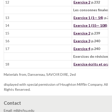
12
Exercice 2
p.232
Les consonnes finales E
13
Exercice 1 (1— 54)
p.23
14
Exercice 1 (55— 108)
p.
15
Exercice 2
p.239
16
Exercice 3
p.240
17
Exercice 4
p.240
Exercices de révision 
18
Exercice écrits et oral
Materials from, Dansereau, SAVOIR DIRE, 2ed
displayed with special permission of Houghton Mifflin Company. All
Rights Reserved.
Contact
Email: mll@sfsu.edu