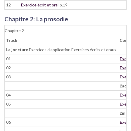
12
Exercice écrit et oral
p.19
Chapitre 2: La prosodie
Chapitre 2
Track
Cont
La joncture
Exercices d’application Exercices écrits et oraux
01
Exerc
02
Exerc
03
Exerc
L’acc
04
Exerc
05
Exerc
L’int
06
Exerci