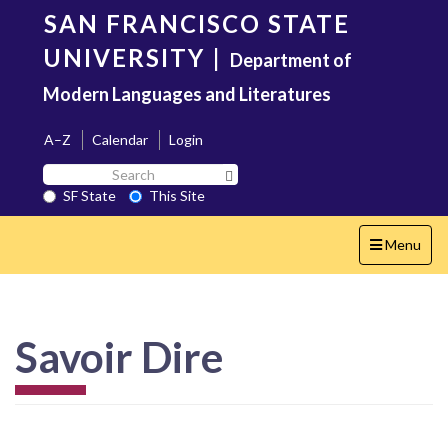
Skip
SAN FRANCISCO STATE
to
main
UNIVERSITY
|
Department of
content
Modern Languages and Literatures
A–Z
Calendar
Login
Search
Search SF State Button
SF
SF State
This Site
State
Toggle
Menu
navigation
Savoir Dire