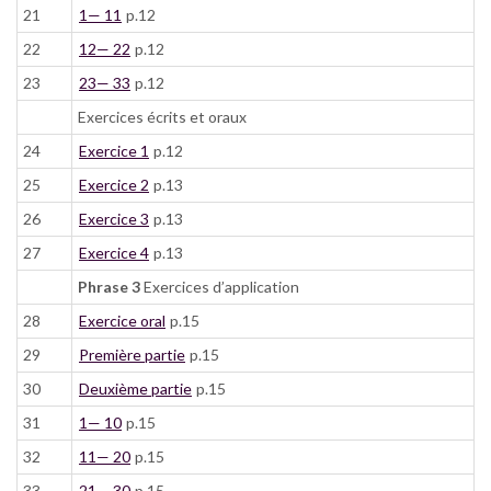
21
1— 11
p.12
22
12— 22
p.12
23
23— 33
p.12
Exercices écrits et oraux
24
Exercice 1
p.12
25
Exercice 2
p.13
26
Exercice 3
p.13
27
Exercice 4
p.13
Phrase 3
Exercices d’application
28
Exercice oral
p.15
29
Première partie
p.15
30
Deuxième partie
p.15
31
1— 10
p.15
32
11— 20
p.15
33
21— 30
p.15