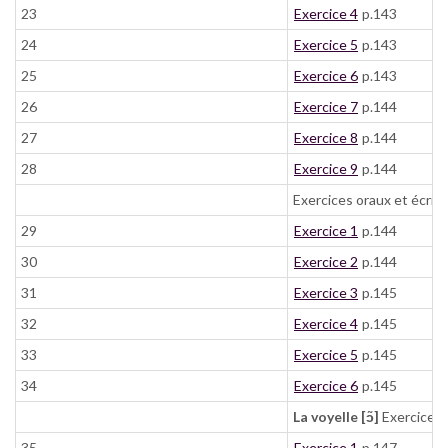
23
Exercice 4
p.143
24
Exercice 5
p.143
25
Exercice 6
p.143
26
Exercice 7
p.144
27
Exercice 8
p.144
28
Exercice 9
p.144
Exercices oraux et écrits
29
Exercice 1
p.144
30
Exercice 2
p.144
31
Exercice 3
p.145
32
Exercice 4
p.145
33
Exercice 5
p.145
34
Exercice 6
p.145
La voyelle [ɔ̃]
Exercices 
35
Exercice 1
p.147