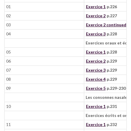
01
Exercice 1
p.226
02
Exercice 2
p.227
03
Exercice 2 continued
p
04
Exercice 3
p.228
Exercices oraux et écri
05
Exercice 1
p.228
06
Exercice 2
p.229
07
Exercice 3
p.229
08
Exercice 4
p.229
09
Exercice 5
p.229-230
Les consonnes nasales E
10
Exercice 1
p.231
Exercices écrits et ora
11
Exercice 1
p.232